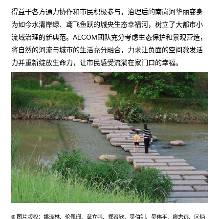
得益于各方通力协作和市民积极参与，治理后的南岗河华丽变身
为如今水清岸绿、鸢飞鱼跃的城央生态幸福河，树立了大都市小
流域治理的新典范。AECOM团队充分考虑生态保护和景观营造，
将自然的河流与城市的生活充分融合，力求让负面的空间激发活
力并重新绽放生命力，让市民感受流淌在家门口的幸福。
© 图片版权：姚泽林、伦佩珊、莫立强、郑育钦、吴伯钊、吴伟平、廖志远、区炳