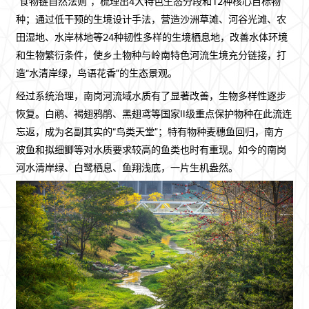
“食物链自然法则”，梳理出4大特色生态分段和12种核心目标物
种；通过低干预的生境设计手法，营造沙洲草滩、河谷光滩、农
田湿地、水岸林地等24种韧性多样的生境栖息地，改善水体环境
和生物繁衍条件，使乡土物种与岭南特色河流生境充分链接，打
造“水清岸绿，鸟语花香”的生态景观。
经过系统治理，南岗河流域水质有了显著改善，生物多样性逐步
恢复。白鹇、褐翅鸦鹃、黑翅鸢等国家II级重点保护物种在此流连
忘返，成为名副其实的“鸟类天堂”；特有物种麦穗鱼回归，南方
波鱼和拟细鲫等对水质要求较高的鱼类也时有重现。如今的南岗
河水清岸绿、白鹭栖息、鱼翔浅底，一片生机盎然。