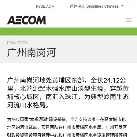
Skip
NYSE:ACM
简体中文 (Simplified Chinese)
to
content
Prim
China
Men
PROJECTS
广州南岗河
广州南岗河地处黄埔区东部，全长24.12公
里，北端源起木强水库山溪型生境，穿越黄
埔核心城区，南汇入珠江，为典型岭南生态
河流山水格局。
为响应国家“幸福河湖”建设举措，全力支持该唯一在高度城市化
地区的河流试点，项目团队在广州市黄埔区水务局、广州开发区
财政投资建设项目管理中心和广州市黄埔区水务设施管理所等相