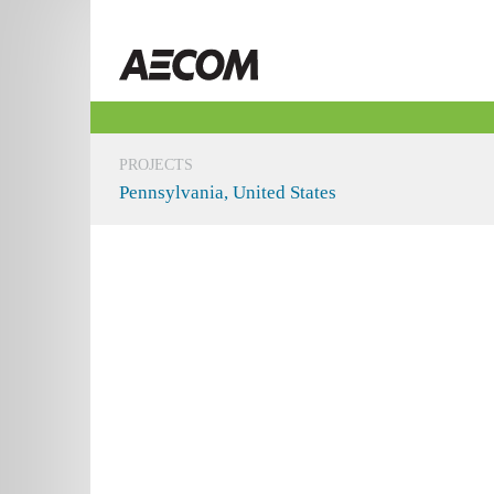
Skip
to
Taiwan
content
PROJECTS
Pennsylvania, United States