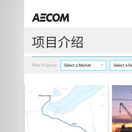
Skip
to
China
content
项目介绍
Filter Projects:
Select a Market
Select a S