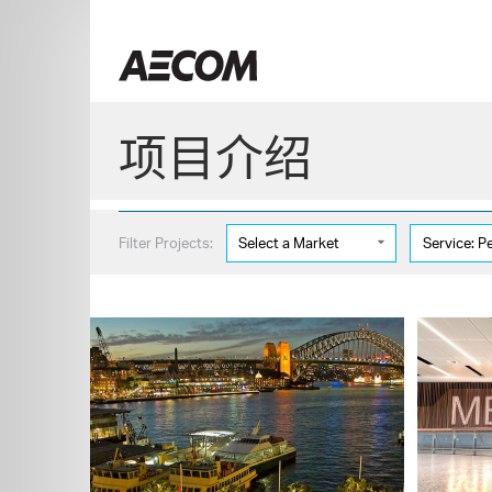
Skip
to
China
content
项目介绍
Filter Projects:
Select a Market
Service: