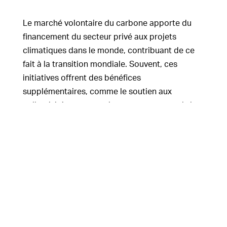
Le marché volontaire du carbone apporte du
financement du secteur privé aux projets
climatiques dans le monde, contribuant de ce
fait à la transition mondiale. Souvent, ces
initiatives offrent des bénéfices
supplémentaires, comme le soutien aux
collectivités et aux environnements naturels les
plus vulnérables aux changements climatiques.
À mesure qu’évoluent nos connaissances, nous
constatons que pour bien lutter contre les
changements climatiques, il faut adopter une
approche polyvalente. Ce ne sont pas que les
émissions de carbone auxquelles il faut
s’attaquer. Les cours d’eau, la biodiversité et
l’environnement naturel sont aussi en crise.