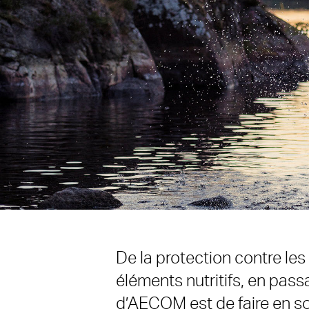
De la protection contre le
éléments nutritifs, en passa
d’AECOM est de faire en so