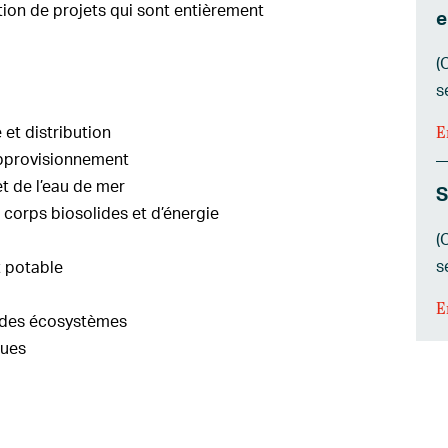
ion de projets qui sont entièrement
e
(
s
E
et distribution
approvisionnement
t de l’eau de mer
S
 corps biosolides et d’énergie
(
s
t potable
E
t des écosystèmes
gues