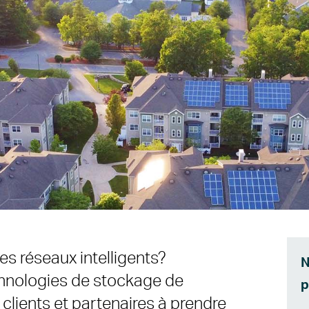
es réseaux intelligents?
N
hnologies de stockage de
p
clients et partenaires à prendre