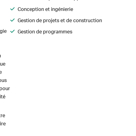
Conception et ingénierie
Gestion de projets et de construction
gie
Gestion de programmes
n
que
e
ous
 pour
ité
tre
ire