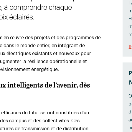
T
e, à comprendre chaque
m
oix éclairés.
H
d
r
ns en œuvre des projets et des programmes de
e dans le monde entier, en intégrant de
E
ux électriques existants et nouveaux pour
ugmenter la résilience opérationnelle et
rovisionnement énergétique.
P
l
x intelligents de l’avenir, dès
O
b
d
t efficaces du futur seront constitués d’un
a
des campus et des collectivités. Ces
n
uctures de transmission et de distribution