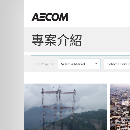
Skip
to
Taiwan
content
專案介紹
Filter Projects:
Select a Market
Select a Servi