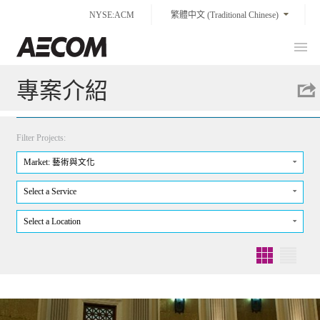
Skip
NYSE:ACM
繁體中文 (Traditional Chinese)
to
content
Prim
Taiwan
Men
專案介紹
Filter Projects:
Market: 藝術與文化
Select a Service
Select a Location
Grid
List