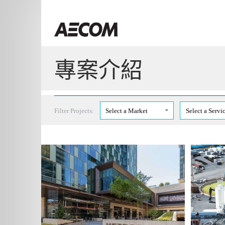
Skip
to
Taiwan
content
專案介紹
Filter Projects:
Select a Market
Select a Servi