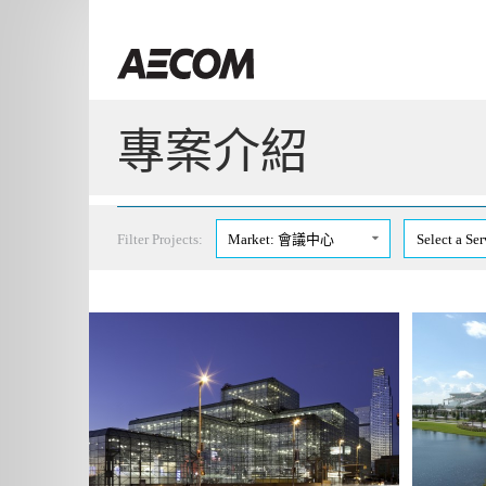
Skip
to
Taiwan
content
專案介紹
Filter Projects:
Market: 會議中心
Select a Ser