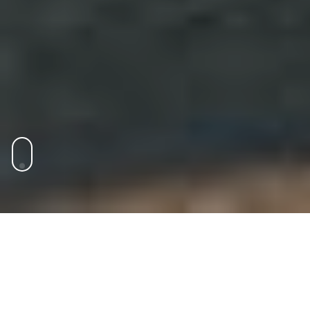
Mercados
Explora los mercados en los que operamos
para descubrir dónde transformamos las