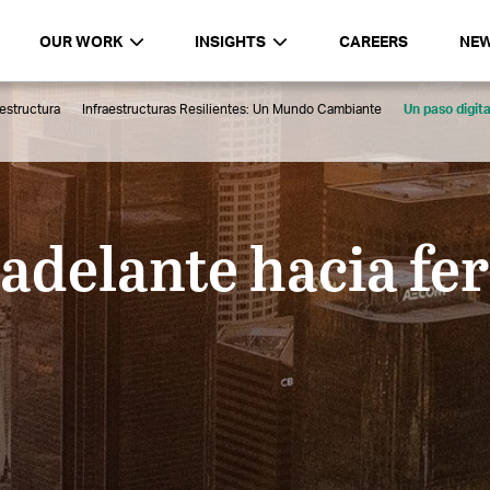
OUR WORK
INSIGHTS
CAREERS
NE
aestructura
Infraestructuras Resilientes: Un Mundo Cambiante
Un paso digit
 adelante hacia fe